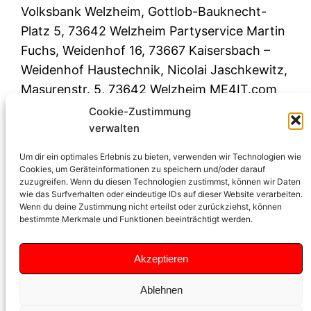
Volksbank Welzheim, Gottlob-Bauknecht-
Platz 5, 73642 Welzheim Partyservice Martin
Fuchs, Weidenhof 16, 73667 Kaisersbach –
Weidenhof Haustechnik, Nicolai Jaschkewitz,
Masurenstr. 5, 73642 Welzheim ME4IT.com
IT-Dienstleistungen, Rienharzer Str. 50,
Cookie-Zustimmung
73642 Welzheim Tauziehfreunde Pfahlbronn
verwalten
1986 e.V., Im Haubenwasen…
Um dir ein optimales Erlebnis zu bieten, verwenden wir Technologien wie
Juni 26, 2022
Cookies, um Geräteinformationen zu speichern und/oder darauf
zuzugreifen. Wenn du diesen Technologien zustimmst, können wir Daten
wie das Surfverhalten oder eindeutige IDs auf dieser Website verarbeiten.
Wenn du deine Zustimmung nicht erteilst oder zurückziehst, können
bestimmte Merkmale und Funktionen beeinträchtigt werden.
Akzeptieren
1
2
Nächste Seite
→
Ablehnen
© 2022 Feuerwehroldtimerfreunde Welzheim e.V.